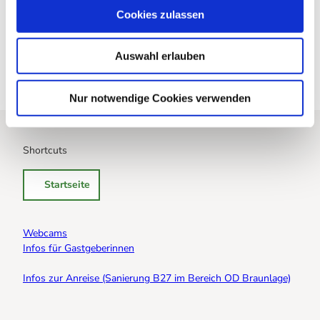
u
Cookies zulassen
info@bergstadtverein-ev.de
s
w
Website
Auswahl erlauben
a
h
l
Nur notwendige Cookies verwenden
Shortcuts
Startseite
Webcams
Infos für Gastgeberinnen
Infos zur Anreise (Sanierung B27 im Bereich OD Braunlage)