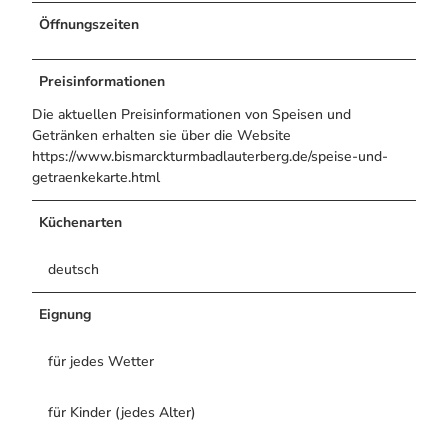
Bogenschiessen in Hohegeiss
Alle Infos auf einen Blick
Öffnungszeiten
Noch lange nicht Schicht im Schacht
Webcams
Die Eisflüsterer: Harzer Falken
Informationen für Gastgeberinnen
Wanderführer Jörg Kühnhold
Kulinarik
Preisinformationen
Einkaufen
Die aktuellen Preisinformationen von Speisen und
Getränken erhalten sie über die Website
https://www.bismarckturmbadlauterberg.de/speise-und-
getraenkekarte.html
Webcams
Küchenarten
deutsch
Eignung
für jedes Wetter
für Kinder (jedes Alter)