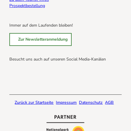
Prospektbestellung
Immer auf dem Laufenden bleiben!
Zur Newsletteranmeldung
Besucht uns auch auf unseren Social Media-Kanälen
B
B
B
r
r
r
a
a
a
u
u
u
n
n
n
Zurück zur Startseite
Impressum
Datenschutz
AGB
l
l
l
a
a
a
g
g
g
e
e
e
@
@
@