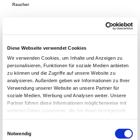
Raucher
Nichtraucherlokal
Anreise & Parken
https://www.bismarckturmbadlauterberg.de/wanderwege-
Diese Webseite verwendet Cookies
erreichbarkeit.html
Wir verwenden Cookies, um Inhalte und Anzeigen zu
Autor:in
personalisieren, Funktionen für soziale Medien anbieten
zu können und die Zugriffe auf unsere Website zu
Braunlage Tourismus Marketing GmbH
analysieren. Außerdem geben wir Informationen zu Ihrer
Verwendung unserer Website an unsere Partner für
Organisation
soziale Medien, Werbung und Analysen weiter. Unsere
Braunlage Tourismus Marketing GmbH
Partner führen diese Informationen möglicherweise mit
weiteren Daten zusammen, die Sie ihnen bereitgestellt
Lizenz (Stammdaten)
haben oder die sie im Rahmen Ihrer Nutzung der Dienste
Braunlage Tourismus Marketing GmbH
gesammelt haben. Sie geben Einwilligung zu unseren
E
Cookies, wenn Sie unsere Webseite weiterhin nutzen.
Notwendig
i