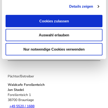
g
Details zeigen
s
a
u
Cookies zulassen
s
w
Auswahl erlauben
In der Nähe
a
Auf der Karte anschauen
h
l
Nur notwendige Cookies verwenden
Sehenswertes
Pächter/Betreiber
Waldcafe Forellenteich
Jan Stadel
Forellenteich 1
38700
Braunlage
+49 5520 / 1688