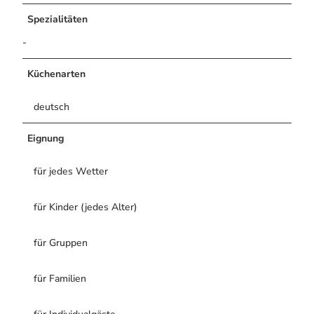
u
Spezialitäten
n
-
d
a
u
Küchenarten
ß
e
deutsch
n
,
Eignung
a
m
für jedes Wetter
w
e
i
für Kinder (jedes Alter)
t
e
für Gruppen
r
e
für Familien
n
t
f