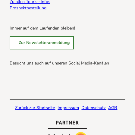
Zu allen Tourist-Infos
Prospektbestellung
Immer auf dem Laufenden bleiben!
Zur Newsletteranmeldung
Besucht uns auch auf unseren Social Media-Kanälen
B
B
B
r
r
r
a
a
a
u
u
u
n
n
n
Zurück zur Startseite
Impressum
Datenschutz
AGB
l
l
l
a
a
a
g
g
g
e
e
e