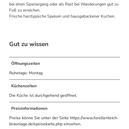
g
Bogenschiessen in Hohegeiss
Alle Infos auf einen Blick
bei einen Spaziergang oder als Rast bei Wanderungen gut zu
a
Noch lange nicht Schicht im Schacht
Webcams
Fuß zu erreichen.
s
Die Eisflüsterer: Harzer Falken
Informationen für Gastgeberinnen
Frische harztypische Speisen und hausgebackener Kuchen.
t
Wanderführer Jörg Kühnhold
Kulinarik
s
Einkaufen
t
ä
Gut zu wissen
t
t
Webcams
e
i
Öffnungszeiten
m
Ruhetage: Montag
W
a
Küchenzeiten
l
d
Die Küche ist durchgehend geöffnet.
,
i
Preisinformationen
n
n
Preise könne Sie unter der Seite https://www.forellenteich-
e
braunlage.de/speisekarte.php einsehen.
n