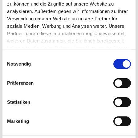
zu können und die Zugriffe auf unsere Website zu
-
analysieren. Außerdem geben wir Informationen zu Ihrer
Verwendung unserer Website an unsere Partner für
Anreise & Parken
soziale Medien, Werbung und Analysen weiter. Unsere
-
Partner führen diese Informationen möglicherweise mit
https://www.forellenteich-braunlage.de/anreise.html
weiteren Daten zusammen, die Sie ihnen bereitgestellt
haben oder die sie im Rahmen Ihrer Nutzung der Dienste
Weitere Infos
gesammelt haben. Sie geben Einwilligung zu unseren
E
-
Cookies, wenn Sie unsere Webseite weiterhin nutzen.
Notwendig
i
n
Autor:in
w
Präferenzen
Braunlage Tourismus Marketing GmbH
i
l
Organisation
l
Statistiken
Braunlage Tourismus Marketing GmbH
i
g
Marketing
Lizenz (Stammdaten)
u
n
Braunlage Tourismus Marketing GmbH