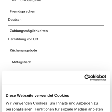
für Individualgäste
e
r
Fremdsprachen
n
t
Deutsch
e
n
Zahlungsmöglichkeiten
T
Barzahlung vor Ort
e
i
Küchenangebote
c
h
1
Mittagstisch
7
6
Abendessen
1
6
Raucher
.
j
Diese Webseite verwendet Cookies
p
Nichtraucherlokal
g
Wir verwenden Cookies, um Inhalte und Anzeigen zu
Hygiene- und Infektionsschutzmaßnahmen
personalisieren, Funktionen für soziale Medien anbieten