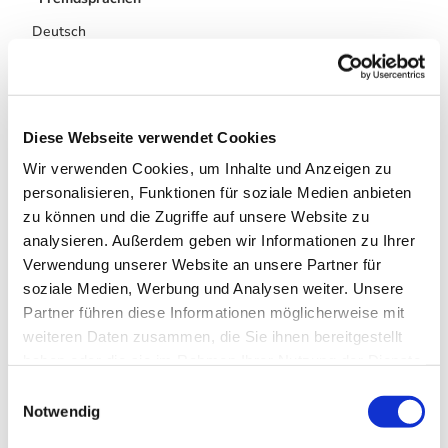
Deutsch
Zahlungsmöglichkeiten
Barzahlung vor Ort
Diese Webseite verwendet Cookies
Küchenangebote
Wir verwenden Cookies, um Inhalte und Anzeigen zu
personalisieren, Funktionen für soziale Medien anbieten
Mittagstisch
zu können und die Zugriffe auf unsere Website zu
analysieren. Außerdem geben wir Informationen zu Ihrer
Abendessen
Verwendung unserer Website an unsere Partner für
soziale Medien, Werbung und Analysen weiter. Unsere
Raucher
Partner führen diese Informationen möglicherweise mit
weiteren Daten zusammen, die Sie ihnen bereitgestellt
Nichtraucherlokal
haben oder die sie im Rahmen Ihrer Nutzung der Dienste
gesammelt haben. Sie geben Einwilligung zu unseren
Anreise & Parken
E
Cookies, wenn Sie unsere Webseite weiterhin nutzen.
Notwendig
i
http://www.rehberger-grabenhaus.de/7a_Lage-Anfahrt.html
n