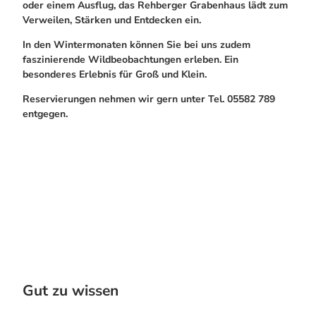
oder einem Ausflug, das Rehberger Grabenhaus lädt zum
Bogenschiessen in Hohegeiss
Alle Infos auf einen Blick
Verweilen, Stärken und Entdecken ein.
Noch lange nicht Schicht im Schacht
Webcams
Die Eisflüsterer: Harzer Falken
Informationen für Gastgeberinnen
In den Wintermonaten können Sie bei uns zudem
Wanderführer Jörg Kühnhold
Kulinarik
faszinierende Wildbeobachtungen erleben. Ein
Einkaufen
besonderes Erlebnis für Groß und Klein.
Reservierungen nehmen wir gern unter Tel. 05582 789
entgegen.
Webcams
Gut zu wissen