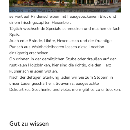
Bogenschiessen in Hohegeiss
Alle Infos auf einen Blick
Hier gibt es unter Anderem die original Harzer Brotzeit!
Noch lange nicht Schicht im Schacht
Webcams
Leckere Harzer Wurst, Schinken und Käsespezialitäten,
Die Eisflüsterer: Harzer Falken
Informationen für Gastgeberinnen
© Joachim Klaeden, MutTi |
CC-BY-NC-ND
serviert auf Rindenscheiben mit hausgebackenem Brot und
Wanderführer Jörg Kühnhold
Kulinarik
einem frisch gezapften Hexenbier.
Einkaufen
Täglich wechselnde Specials schmecken und machen einfach
Spaß.
Auch edle Brände, Liköre, Hexensecco und der fruchtige
Punsch aus Waldheidelbeeren lassen diese Location
Webcams
einzigartig erscheinen.
Ob drinnen in der gemütlichen Stube oder draußen auf den
rustikalen Holzbänken, hier sind die richtig, die den Harz
kulinarisch erleben wollen.
Nach der deftigen Stärkung laden wir Sie zum Stöbern in
unser Ladengeschäft ein. Souvenirs, ausgesuchte
Dekoartikel, Geschenke und vieles mehr gibt es zu entdecken.
Gut zu wissen