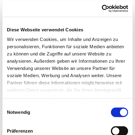
Tiere (Hunde) erlaubt
Freies WLAN
Diese Webseite verwendet Cookies
Zahlungsmöglichkeiten
Wir verwenden Cookies, um Inhalte und Anzeigen zu
Barzahlung vor Ort, Mastercard, Visa
personalisieren, Funktionen für soziale Medien anbieten
zu können und die Zugriffe auf unsere Website zu
Küchenangebote
analysieren. Außerdem geben wir Informationen zu Ihrer
Verwendung unserer Website an unsere Partner für
Brunch
soziale Medien, Werbung und Analysen weiter. Unsere
Partner führen diese Informationen möglicherweise mit
Mittagstisch
weiteren Daten zusammen, die Sie ihnen bereitgestellt
haben oder die sie im Rahmen Ihrer Nutzung der Dienste
Abendessen
gesammelt haben. Sie geben Einwilligung zu unseren
E
Cookies, wenn Sie unsere Webseite weiterhin nutzen.
Notwendig
Raucher
i
n
Nichtraucherlokal
w
Präferenzen