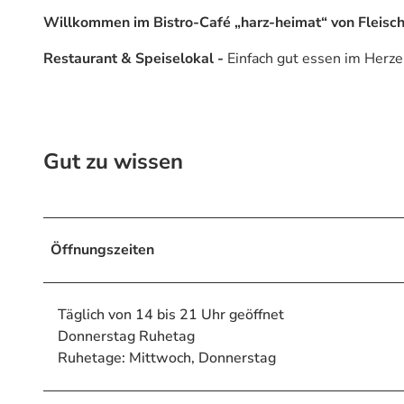
Mit der Familie
Campen
Events
Willkommen im Bistro-Café „harz-heimat“ von Fleisch
Sommer
Alle Events
Restaurant & Speiselokal -
Einfach gut essen im Herze
Winter
Eventkalender
Geschichten aus Braunlag
Indoor
Alle Geschichten
Sicherheit am Berg: Wie die Bergwacht 
Eure Reise-Infos
Gut zu wissen
Bauer Neigenfindt in Sankt Andreasbe
Alle Infos auf einen Blick
Bogenschiessen in Hohegeiss
Webcams
Noch lange nicht Schicht im Schacht
Informationen für Gastgeberinnen
Öffnungszeiten
Die Eisflüsterer: Harzer Falken
Kulinarik
Wanderführer Jörg Kühnhold
Einkaufen
Täglich von 14 bis 21 Uhr geöffnet
Donnerstag Ruhetag
Ruhetage: Mittwoch, Donnerstag