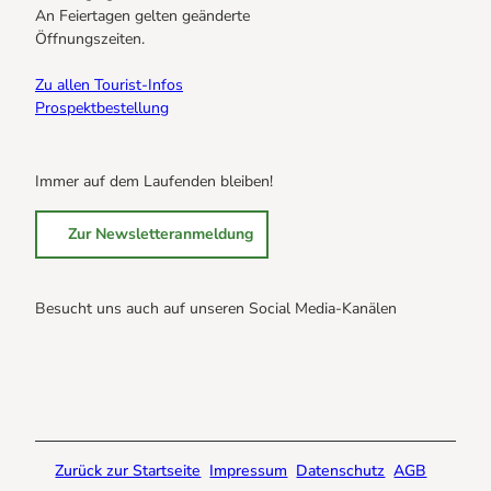
An Feiertagen gelten geänderte
Öffnungszeiten.
Zu allen Tourist-Infos
Prospektbestellung
Immer auf dem Laufenden bleiben!
Zur Newsletteranmeldung
Besucht uns auch auf unseren Social Media-Kanälen
B
B
B
r
r
r
a
a
a
u
u
u
n
n
n
Zurück zur Startseite
Impressum
Datenschutz
AGB
l
l
l