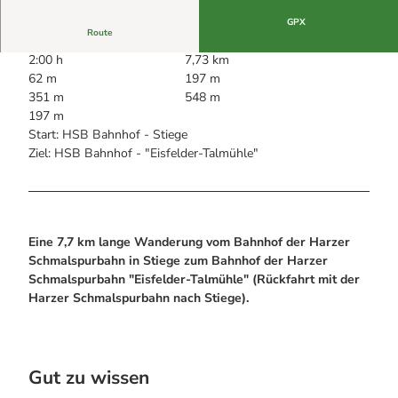
Alle Infos auf einen Blick
Bogenschiessen in Hohegeiss
Webcams
GPX
Noch lange nicht Schicht im Schacht
Route
Informationen für Gastgeberinnen
Die Eisflüsterer: Harzer Falken
Webcams
Kulinarik
2:00 h
7,73 km
Wanderführer Jörg Kühnhold
Einkaufen
62 m
197 m
351 m
548 m
197 m
Start: HSB Bahnhof - Stiege
Ziel: HSB Bahnhof - "Eisfelder-Talmühle"
Eine 7,7 km lange Wanderung vom Bahnhof der Harzer
Schmalspurbahn in
Stiege
zum Bahnhof der Harzer
Schmalspurbahn "
Eisfelder-Talmühle
" (Rückfahrt mit der
Harzer Schmalspurbahn nach Stiege).
Gut zu wissen