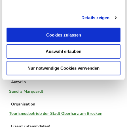
Weitere Infos / Links
n
g
Tourist-Information Hasselfelde/Stiege
Details zeigen
s
a
Breite Straße 17
u
Cookies zulassen
38899 Oberharz am Brocken/OT Hasselfelde
s
w
Tel.: 039459-71369
Auswahl erlauben
a
www.oberharzinfo.de
h
hasselfelde@oberharzinfo.de
l
Nur notwendige Cookies verwenden
Autor:in
Sandra Marquardt
Organisation
Tourismusbetrieb der Stadt Oberharz am Brocken
Lizenz (Stammdaten)