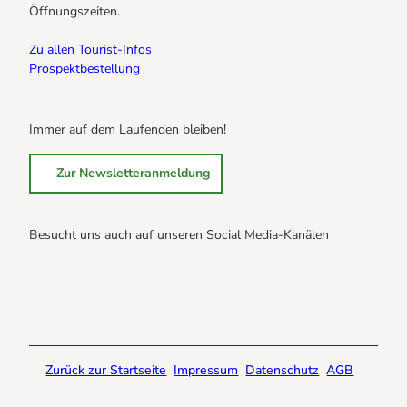
Öffnungszeiten.
Zu allen Tourist-Infos
Prospektbestellung
Immer auf dem Laufenden bleiben!
Zur Newsletteranmeldung
Besucht uns auch auf unseren Social Media-Kanälen
B
B
B
r
r
r
a
a
a
u
u
u
n
n
n
Zurück zur Startseite
Impressum
Datenschutz
AGB
l
l
l
a
a
a