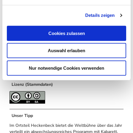
n
Telefon 05382/ 73-700
g
Fax 05382/73-770
Details zeigen
s
tourist@bad-gandersheim.de
a
www.bad-gandersheim.de
u
Cookies zulassen
s
Autor:in
w
Stadt Bad Gandersheim, Touristinformation
Auswahl erlauben
a
h
Organisation
l
Nur notwendige Cookies verwenden
Harz: Magische Gebirgswelt
Lizenz (Stammdaten)
Unser Tipp
Im Ortsteil Heckenbeck bietet die Weltbühne über das Jahr
verteilt ein abwechslungsreiches Programm mit Kabarett,