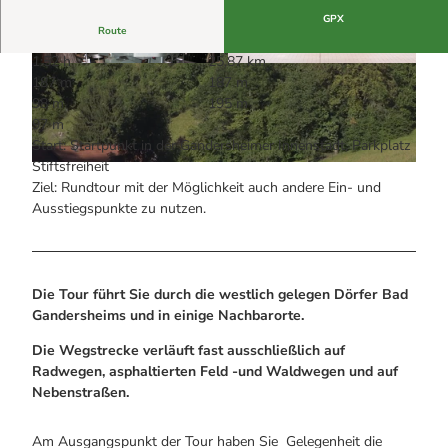
Alle Infos auf einen Blick
Bogenschiessen in Hohegeiss
Webcams
GPX
Noch lange nicht Schicht im Schacht
Route
Informationen für Gastgeberinnen
Die Eisflüsterer: Harzer Falken
Webcams
1:52 h
25,87 km
Kulinarik
Wanderführer Jörg Kühnhold
© Foto: Museumsfreunde
© Statkraft Markets GmbH, Fotograf: Oliver Tja
187 m
187 m
Einkaufen
den
98 m
195 m
97 m
Start: Startpunkt in der Gandersheimer Innenstadt, Parkplatz
Stiftsfreiheit
© Foto: Ernst Müller |
CC-BY-SA
Ziel: Rundtour mit der Möglichkeit auch andere Ein- und
Ausstiegspunkte zu nutzen.
Die Tour führt Sie durch die westlich gelegen Dörfer Bad
Gandersheims und in einige Nachbarorte.
Die Wegstrecke verläuft fast ausschließlich auf
Radwegen, asphaltierten Feld -und Waldwegen und auf
Nebenstraßen.
Am Ausgangspunkt der Tour haben Sie Gelegenheit die