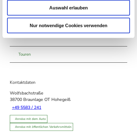
w
Auswahl erlauben
a
h
l
Nur notwendige Cookies verwenden
In der Nähe
Auf der Karte anschauen
Touren
Kontaktdaten
Wolfsbachstraße
38700
Braunlage OT Hohegeiß
+49 5583 / 241
Anreise mit dem Auto
Anreise mit öffentlichen Verkehrsmitteln