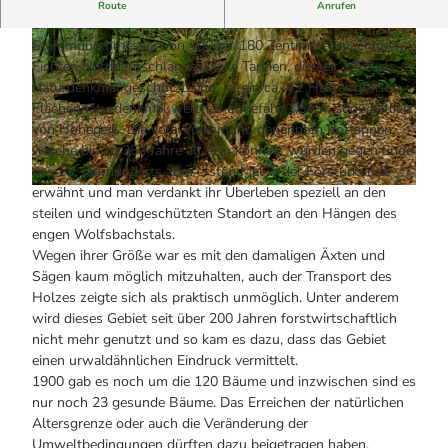
Alle Infos auf einen Blick
Naturdenkmal Dicke Tannen
Bogenschiessen in Hohegeiss
Route
Anrufen
Webcams
Ein Standort der mit über 50 Meter Höhe und einen
Noch lange nicht Schicht im Schacht
Informationen für Gastgeberinnen
Stammdurchmesser von 100 bis 180 Zentimeter mächtigen
Die Eisflüsterer: Harzer Falken
Webcams
Kulinarik
Fichten Norddeutschlands. Dicke Tannen, die seit 1989 als
Wanderführer Jörg Kühnhold
Einkaufen
Naturdenkmal geschützt sind, ist ein ca. 4,2 Hektar großes
Flächennaturdenkmal welches ungefähr 1,5 Km südwestlich
von Hohegeiß. Die vom Volksmund genannten Rottannen,
© Braunlage Tourismus Marketing GmbH |
CC-BY-NC-ND
welche bis zu 350 Jahre alt sein können, wurden gegen Ende
des 18. Jahrhunderts zum ersten Mal in der Forsturkunde
erwähnt und man verdankt ihr Überleben speziell an den
© Picasa |
CC-BY-NC-ND
steilen und windgeschützten Standort an den Hängen des
engen Wolfsbachstals.
Wegen ihrer Größe war es mit den damaligen Äxten und
Sägen kaum möglich mitzuhalten, auch der Transport des
Holzes zeigte sich als praktisch unmöglich. Unter anderem
wird dieses Gebiet seit über 200 Jahren forstwirtschaftlich
nicht mehr genutzt und so kam es dazu, dass das Gebiet
einen urwaldähnlichen Eindruck vermittelt.
1900 gab es noch um die 120 Bäume und inzwischen sind es
nur noch 23 gesunde Bäume. Das Erreichen der natürlichen
Altersgrenze oder auch die Veränderung der
Umweltbedingungen dürften dazu beigetragen haben.