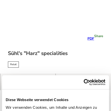
T
o
c
o
Stay
n
overnight
t
e
Share
PDF
n
t
Sühl's "Harz" specialities
Retail
Sühl's "Harz" specialities
Route
Call
Finest ham & sausage products from the Harz region of
game, pork and beef. Delicatessen, drinks and gifts.
Diese Webseite verwendet Cookies
Wir verwenden Cookies, um Inhalte und Anzeigen zu