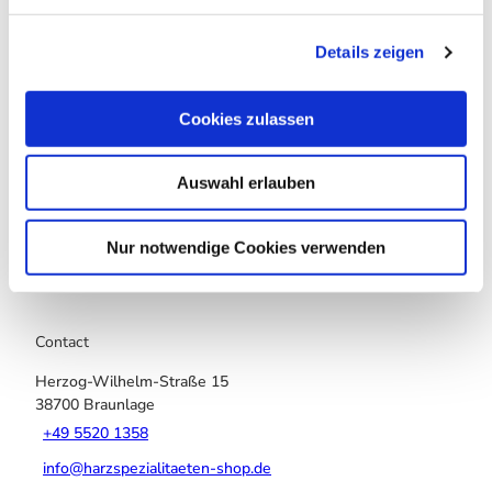
g
Nearby
View on map
Details zeigen
s
a
u
Cookies zulassen
Event
s
w
Auswahl erlauben
Place of interest
a
h
l
Tours
Nur notwendige Cookies verwenden
Contact
Herzog-Wilhelm-Straße 15
38700
Braunlage
+49 5520 1358
info@harzspezialitaeten-shop.de