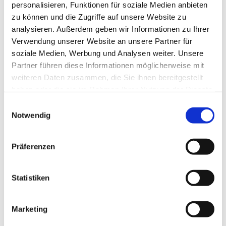
Good to know
personalisieren, Funktionen für soziale Medien anbieten
zu können und die Zugriffe auf unsere Website zu
analysieren. Außerdem geben wir Informationen zu Ihrer
Openings
Verwendung unserer Website an unsere Partner für
soziale Medien, Werbung und Analysen weiter. Unsere
Partner führen diese Informationen möglicherweise mit
Author
weiteren Daten zusammen, die Sie ihnen bereitgestellt
Braunlage Tourismus Marketing GmbH
haben oder die sie im Rahmen Ihrer Nutzung der Dienste
gesammelt haben. Sie geben Einwilligung zu unseren
E
Organization
Cookies, wenn Sie unsere Webseite weiterhin nutzen.
Notwendig
i
Braunlage Tourismus Marketing GmbH
n
w
License (master data)
Präferenzen
i
Braunlage Tourismus Marketing GmbH
l
l
Statistiken
i
g
Marketing
u
n