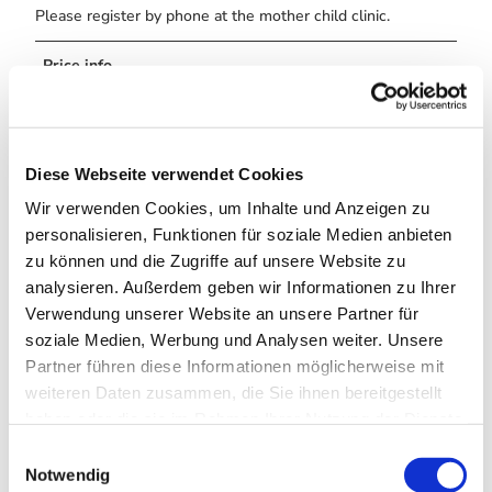
Please register by phone at the mother child clinic.
Price info
Please contact your health insurance company.
Eligibility
Diese Webseite verwendet Cookies
for familys
Wir verwenden Cookies, um Inhalte und Anzeigen zu
personalisieren, Funktionen für soziale Medien anbieten
for Children of all Ages
zu können und die Zugriffe auf unsere Website zu
analysieren. Außerdem geben wir Informationen zu Ihrer
More information
Verwendung unserer Website an unsere Partner für
soziale Medien, Werbung und Analysen weiter. Unsere
School support classes 1st - 4th grade are offered all year
Partner führen diese Informationen möglicherweise mit
round.
weiteren Daten zusammen, die Sie ihnen bereitgestellt
The implementation of the cure measures, is dependent on
haben oder die sie im Rahmen Ihrer Nutzung der Dienste
the case development with the coronavirus and the
gesammelt haben. Sie geben Einwilligung zu unseren
E
resulting decisions of the authorities and the carrier .
Cookies, wenn Sie unsere Webseite weiterhin nutzen.
Notwendig
i