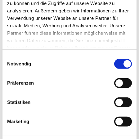
zu können und die Zugriffe auf unsere Website zu
analysieren. Außerdem geben wir Informationen zu Ihrer
Author
Verwendung unserer Website an unsere Partner für
soziale Medien, Werbung und Analysen weiter. Unsere
Braunlage Tourismus Marketing GmbH
Partner führen diese Informationen möglicherweise mit
weiteren Daten zusammen, die Sie ihnen bereitgestellt
Organization
haben oder die sie im Rahmen Ihrer Nutzung der Dienste
Braunlage Tourismus Marketing GmbH
gesammelt haben. Sie geben Einwilligung zu unseren
E
Cookies, wenn Sie unsere Webseite weiterhin nutzen.
Notwendig
i
License (master data)
n
Braunlage Tourismus Marketing GmbH
w
Präferenzen
i
l
l
Statistiken
i
g
Marketing
u
Nearby
View on map
n