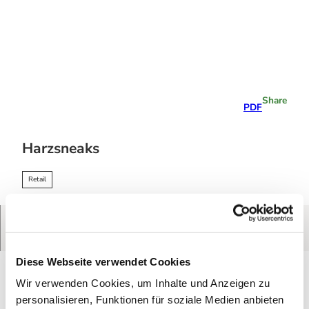
T
o
c
o
Stay
n
overnight
t
e
Share
PDF
n
t
Harzsneaks
Retail
Harzsneaks in Braunlage
Route
Call
Website
The special sneaker store. And fashion you also get here!
Diese Webseite verwendet Cookies
Wir verwenden Cookies, um Inhalte und Anzeigen zu
Good to know
personalisieren, Funktionen für soziale Medien anbieten