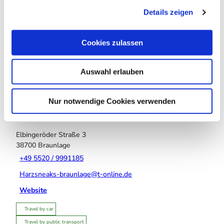
g
Details zeigen
s
Event
a
u
Cookies zulassen
Place of interest
s
w
Tours
Auswahl erlauben
a
h
l
Nur notwendige Cookies verwenden
Contact
Elbingeröder Straße 3
38700
Braunlage
+49 5520 / 9991185
Harzsneaks-braunlage@t-online.de
Website
Travel by car
Travel by public transport