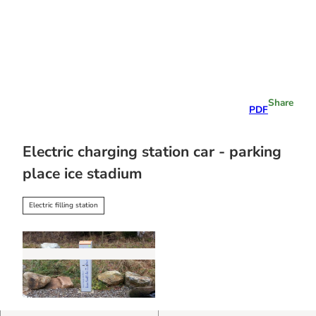
T
o
c
o
Stay
n
overnight
t
e
Share
PDF
n
t
Electric charging station car - parking
place ice stadium
Electric filling station