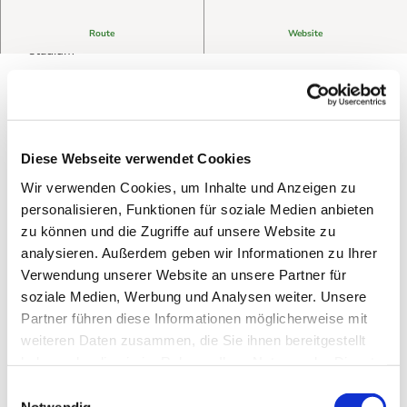
Harz Energie car charging station - at the large car park/ice
Route
Website
stadium
Type 2 plug suitable
Charging only possible for e-cars (no bicycles)
Network partner ladenetz.de
Free parking possible (2h with parking disc)
Diese Webseite verwendet Cookies
Charging points accessible around the clock
You purchase Harz Energie ökoStrom
Wir verwenden Cookies, um Inhalte und Anzeigen zu
Fault hotline published on charging station
personalisieren, Funktionen für soziale Medien anbieten
Access via charging card (payment by invoice) or charging
zu können und die Zugriffe auf unsere Website zu
app (direct payment solution)
analysieren. Außerdem geben wir Informationen zu Ihrer
Verwendung unserer Website an unsere Partner für
soziale Medien, Werbung und Analysen weiter. Unsere
Good to know
Partner führen diese Informationen möglicherweise mit
weiteren Daten zusammen, die Sie ihnen bereitgestellt
haben oder die sie im Rahmen Ihrer Nutzung der Dienste
Payment methods
gesammelt haben. Sie geben Einwilligung zu unseren
E
American Express, Mastercard, Visa
Cookies, wenn Sie unsere Webseite weiterhin nutzen.