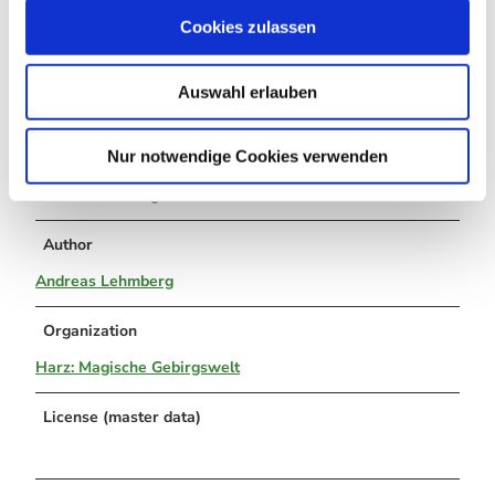
u
Additional information
Cookies zulassen
s
For further information please contact
w
Harzklub e.V.
Auswahl erlauben
a
Bahnhofstr. 5a
h
38678 Clausthal-Zellerfeld
l
info@harzklub.de
Nur notwendige Cookies verwenden
www.harzklub.de
www.försterstieg.de
Author
Andreas Lehmberg
Organization
Harz: Magische Gebirgswelt
License (master data)