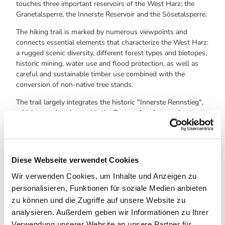
touches three important reservoirs of the West Harz: the
Granetalsperre, the Innerste Reservoir and the Sösetalsperre.
The hiking trail is marked by numerous viewpoints and
connects essential elements that characterize the West Harz:
a rugged scenic diversity, different forest types and biotopes,
historic mining, water use and flood protection, as well as
careful and sustainable timber use combined with the
conversion of non-native tree stands.
The trail largely integrates the historic "Innerste Rennstieg",
which was already used in the Bronze Age for goods
transport and message transmission.
Diese Webseite verwendet Cookies
Harz: Magische Gebirgswelt
Wir verwenden Cookies, um Inhalte und Anzeigen zu
personalisieren, Funktionen für soziale Medien anbieten
zu können und die Zugriffe auf unsere Website zu
analysieren. Außerdem geben wir Informationen zu Ihrer
Verwendung unserer Website an unsere Partner für