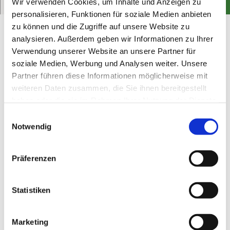
Wir verwenden Cookies, um Inhalte und Anzeigen zu
Route
personalisieren, Funktionen für soziale Medien anbieten
0:15 h
697 m
zu können und die Zugriffe auf unsere Website zu
137 m
817 m
analysieren. Außerdem geben wir Informationen zu Ihrer
959 m
142 m
Verwendung unserer Website an unsere Partner für
soziale Medien, Werbung und Analysen weiter. Unsere
Partner führen diese Informationen möglicherweise mit
weiteren Daten zusammen, die Sie ihnen bereitgestellt
Good to know
haben oder die sie im Rahmen Ihrer Nutzung der Dienste
gesammelt haben. Sie geben Einwilligung zu unseren
E
Cookies, wenn Sie unsere Webseite weiterhin nutzen.
Notwendig
i
Best to visit
n
suitable
Depends on weather
w
Präferenzen
i
Jan
Feb
Mar
Apr
May
Jun
Jul
l
l
Statistiken
Aug
Sep
Oct
Nov
Dec
i
g
Marketing
Author
u