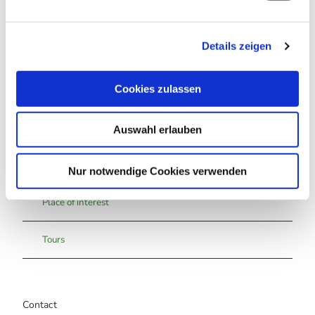
Harzer Tourismusverband e.V.
n
g
Organization
Details zeigen
s
a
Harzer Tourismusverband e.V.
u
Cookies zulassen
s
w
Auswahl erlauben
a
h
Nearby
View on map
l
Nur notwendige Cookies verwenden
Place of interest
Tours
Contact